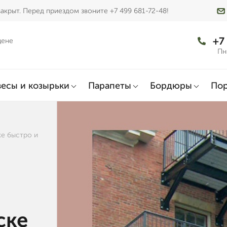
акрыт. Перед приездом звоните +7 499 681-72-48!
+7
цене
Пн
есы и козырьки
Парапеты
Бордюры
По
ке быстро и
ске