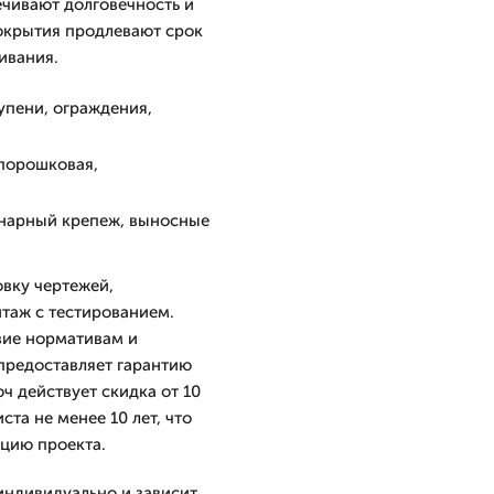
чивают долговечность и
окрытия продлевают срок
ивания.
упени, ограждения,
 порошковая,
онарный крепеж, выносные
овку чертежей,
таж с тестированием.
вие нормативам и
предоставляет гарантию
юч действует скидка от 10
та не менее 10 лет, что
цию проекта.
индивидуально и зависит