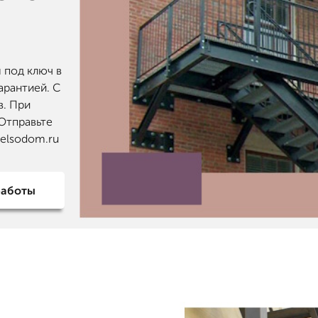
 под ключ в
арантией. С
в. При
 Отправьте
@elsodom.ru
работы